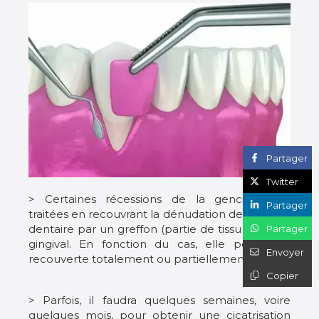
Partager
Twitter
> Certaines récessions de la gencive sont
Partager
traitées en recouvrant la dénudation de la racine
dentaire par un greffon (partie de tissu prélevé)
Partager
gingival. En fonction du cas, elle peut être
Envoyer
recouverte totalement ou partiellement.
Copier
> Parfois, il faudra quelques semaines, voire
quelques mois, pour obtenir une cicatrisation