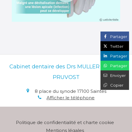
Partager
Twitter
Partager
Partager
Cabinet dentaire des Drs MULLER et du Dr
Envoyer
PRUVOST
Copier
8 place du synode
17100
Saintes
Afficher le téléphone
Politique de confidentialité et charte cookie
Mentions légales