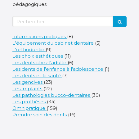
pédagogiques
Rechercher
Articles Count
Informations pratiques
(8)
Articles Count
L'équipement du cabinet dentaire
(5)
Articles Count
L'orthodontie
(9)
Articles Count
Les choix esthétiques
(11)
Articles Count
Les dents chez l'adulte
(6)
Articles Cou
Les dents de l’enfance à l’adolescence
(1)
Articles Count
Les dents et la santé
(7)
Articles Count
Les gencives
(23)
Articles Count
Les implants
(22)
Articles Count
Les pathologies bucco-dentaires
(30)
Articles Count
Les prothèses
(34)
Articles Count
Omnipratique
(159)
Articles Count
Prendre soin des dents
(16)