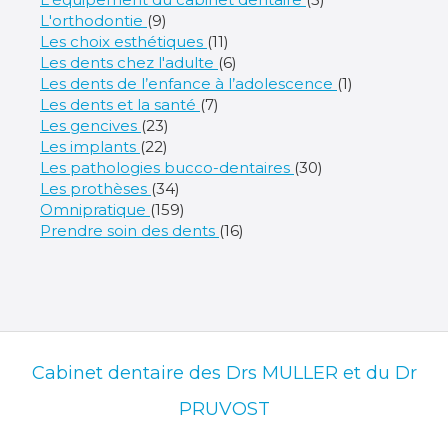
Articles Count
L'orthodontie
(9)
Articles Count
Les choix esthétiques
(11)
Articles Count
Les dents chez l'adulte
(6)
Articles Cou
Les dents de l’enfance à l’adolescence
(1)
Articles Count
Les dents et la santé
(7)
Articles Count
Les gencives
(23)
Articles Count
Les implants
(22)
Articles Count
Les pathologies bucco-dentaires
(30)
Articles Count
Les prothèses
(34)
Articles Count
Omnipratique
(159)
Articles Count
Prendre soin des dents
(16)
Cabinet dentaire des Drs MULLER et du Dr
PRUVOST