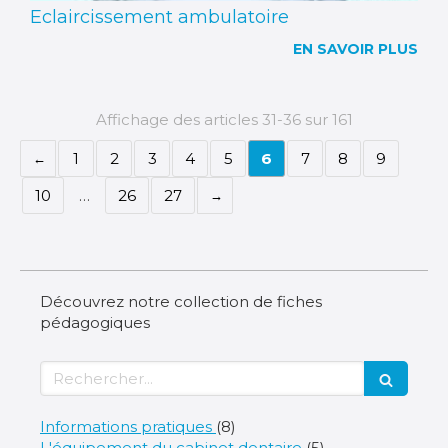
Eclaircissement ambulatoire
EN SAVOIR PLUS
Affichage des articles 31-36 sur 161
1
2
3
4
5
6
7
8
9
10
…
26
27
Découvrez notre collection de fiches
pédagogiques
Rechercher
Articles Count
Informations pratiques
(8)
Articles Count
L'équipement du cabinet dentaire
(5)